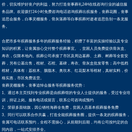
价，切实维护好丧户的利益，努力打造丧事葬礼24H在线咨询行业的诚信服
务品牌。欢迎拨打24小时免费咨询电话咨询殡葬出殡服务，丧葬花圈，丧事
追思会服务，白事灵棚服务，骨灰落葬等白事殡葬对逝者追思告别一条龙服
务。
合肥市多年殡葬服务多年的殡葬服务经验，积攒了丰富的实操经验以及专业
知识的积累，让丧属放心交付整个殡葬事宜。，贫困人员免费提供骨灰盒、
寿衣，仅限本地内。殡葬公司承接了市区及周边墓葬、土葬、树葬等全套安
葬，另有公墓出售，棺材、石棺、墓碑，寿衣、骨灰盒批发零售；高中低档
棺材，具体有：荔枝木、胭脂木、奥坎木、红花梨木等棺材，真材实料，价
格实惠，市区免费送货。
丧葬灵棚服务，丧事追悼会服务等殡葬服务优势：
1、通过本主页找到专业殡葬是由殡葬馆的专业人士提供的服务，受过专业培
训，持证上岗。服务电话或留言，联系公司咨询或预约
2、荣获多面锦旗，因公牺牲海葬全免费，贫困人员基本殡葬服务免费
3、同行可以联系合作共赢，打造全能殡葬服务圈，提供一条龙的殡葬服务，
丧属可电话联系预约，全程不需操心，从前期到后期，均有公司按约定的合
同内容，一站式安排齐全。