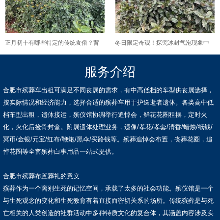
正月初十有哪些特定的传统食俗？背
冬日限定奇观！探究冰封气泡现象中
后有什么美好的寓意？
的物理与化学奥秘
服务介绍
合肥市殡葬车出租可满足不同丧属的需求，有中高低档的车型供丧属选择，
按实际情况和经济能力，选择合适的殡葬车用于护送逝者遗体。各类高中低
档车型出租，遗体接运，殡仪馆协调举行追悼会，鲜花花圈租摆，定时火
化，火化后捡骨封盒。附属遗体处理业务，遗像/孝花/孝套/清香/蜡烛/纸钱/
冥币/金银/元宝/红布/鞭炮/黑伞/买路钱等。殡葬追悼会布置，丧葬花圈，追
悼花圈等全套殡葬白事用品一站式提供。
合肥市殡葬布置葬礼的意义
殡葬作为一个离别生死的记忆空间，承载了太多的社会功能。殡仪馆是一个
与生死观念的变化和生死教育有着直接而密切关系的场所。传统殡葬是与死
亡相关的人类创造的社群活动中多种特质文化的复合体，其涵盖内容涉及实