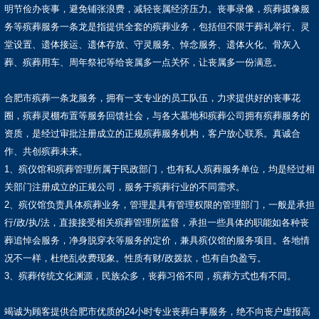
明节俭办丧事，避免铺张浪费，减轻丧属经济压力。丧事录像，殡葬摄像服
务等殡葬服务一条龙是指提供全套的殡葬业务，包括但不限于葬礼举行、灵
堂设置、遗体接运、遗体存放、守灵服务、悼念服务、遗体火化、骨灰入
葬、殡葬用车、周年祭祀等给丧属多一点关怀，让丧属多一份满意。
合肥市殡葬一条龙服务，拥有一支专业的员工队伍，力求提供好的丧事花
圈，殡葬灵棚布置等服务回馈社会，与各大墓地和殡葬公司拥有殡葬服务的
资质，是经过审批注册成立的正规殡葬服务机构，客户放心联系。真诚合
作、共创殡葬未来。
1、殡仪馆和殡葬管理所属于民政部门，也有私人殡葬服务单位，均是经过相
关部门注册成立的正规公司，服务于殡葬行业的不同需求。
2、殡仪馆负责具体殡葬业务，管理是具有管理权限的管理部门，一般是承担
行/政/执/法，直接接受相关殡葬管理所监督，承担一些具体的职能如各种丧
葬追悼会服务，净身脱穿衣等服务的定价，兼具殡仪馆的服务项目。各地情
况不一样，杜绝乱收费现象。性质有财/政拨款，也有自负盈亏。
3、殡葬传统文化渊源，民族众多，丧葬习俗不同，殡葬方式也有不同。
竭诚为顾客提供合肥市优质的24小时专业丧葬白事服务，绝不向丧户虚报高