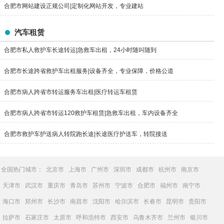
合肥市网站建设正规公司|定制化网站开发，专业建站
汽车租赁
合肥市私人救护车长途转运|急救车出租，24小时随叫随到
合肥市长途跨省救护车出租服务|设备齐全，专业保障，价格公道
合肥市病人跨省市转运服务车出租|医疗转运车租赁
合肥市病人跨省市转运120救护车租赁|急救车出租，车内设备齐全
合肥市救护车护送病人转院跑长途|长途医疗护送车，转院接送
全国热门城市：
北京市
上海市
广州市
深圳市
成都市
杭州市
南京市
天津市
武汉市
重庆市
青岛市
苏州市
宁波市
合肥市
福州市
南宁市
海口市
郑州市
长沙市
南昌市
沈阳市
哈尔滨市
长春市
昆明市
贵阳市
拉萨市
石家庄市
太原市
呼和浩特市
西安市
乌鲁木齐市
兰州市
银川市