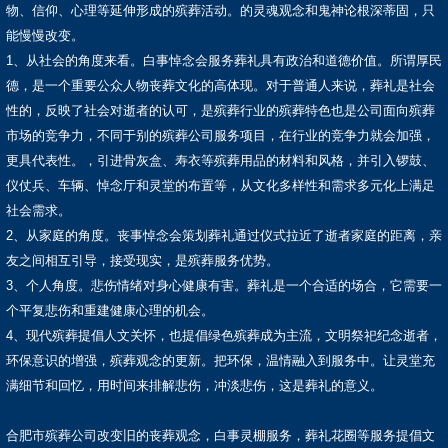
物、信仰、心理等延伸形成的殡葬活动。的灵魂观念和鬼神论根深蒂固，只
能慢慢改变。
1、从社会的角度来看。白事悼念会服务葬礼具有政治和道德价值。所谓厚民
德，是一个重要公众人物丧葬文化的高体现。对于普通人来说，葬礼是社会
性的，反映了社会对逝者的认可，是殡葬行业的殡葬特色也是公司面向殡葬
市场的竞争力，不同于别的殡葬公司服务项目，在行业的竞争力就会加强，
更具代表性。，引进骨灰盒、寿衣等殡葬用品的材料和风格，并引入锣鼓、
仪仗兵、车辆、悼念厅和灵堂的布置等，从文化多样性和需求多元化上满足
社会需求。
2、从家庭的角度。丧事悼念会策划葬礼通过仪式拉近了逝者家庭的距离，亲
友之间相互引导，接受现实，是殡葬服务优势。
3、个人角度。悲伤情绪对身心健康有害。葬礼是一个合适的场合，它需要一
个平复悲伤和重建健康心理的机会。
4、现代殡葬提倡人文关怀，也提倡绿色殡葬成为主流，文明祭祀纪念逝者，
环保意识的增强，殡葬观念的更新。把环保，温情融入到服务中。让灵堂充
满细节和回忆，用时间来排解悲伤，冲淡悲伤，这是葬礼的意义。
合肥市殡葬公司改变旧的丧葬观念，白事灵棚服务，葬礼花圈等服务提倡文